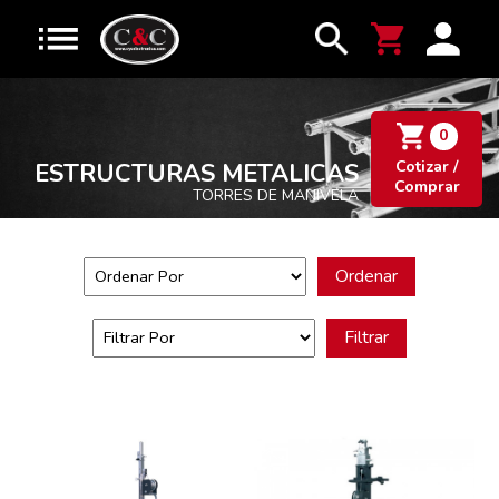
0
Cotizar /
ESTRUCTURAS METALICAS
Comprar
TORRES DE MANIVELA
Ordenar
Filtrar