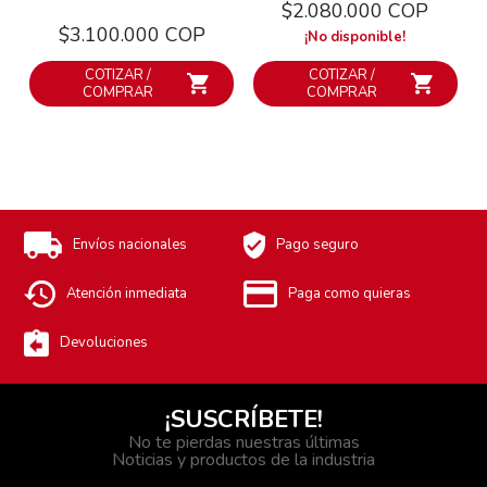
$2.080.000 COP
$3.100.000 COP
¡No disponible!
COTIZAR /
COTIZAR /
COMPRAR
COMPRAR
Envíos nacionales
Pago seguro
Atención inmediata
Paga como quieras
Devoluciones
¡SUSCRÍBETE!
No te pierdas nuestras últimas
Noticias y productos de la industria