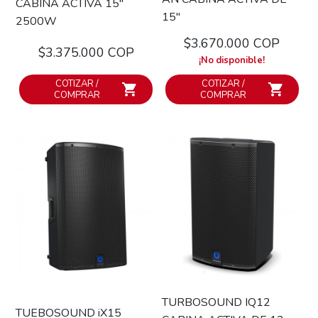
CABINA ACTIVA 15''
15''
2500W
$3.670.000 COP
$3.375.000 COP
¡No disponible!
COTIZAR /
COTIZAR /
COMPRAR
COMPRAR
TURBOSOUND IQ12
TUEBOSOUND iX15