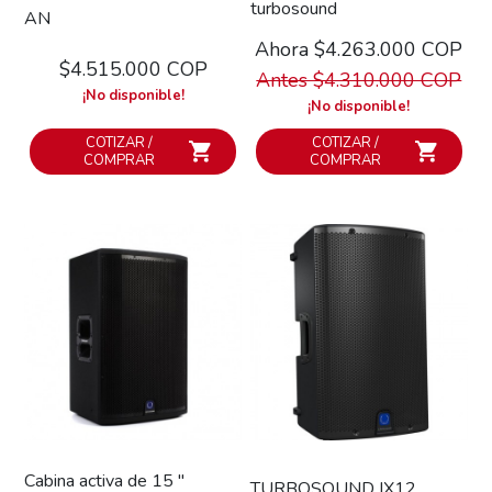
turbosound
AN
Ahora $4.263.000 COP
$4.515.000 COP
Antes $4.310.000 COP
¡No disponible!
¡No disponible!
COTIZAR /
COTIZAR /
COMPRAR
COMPRAR
Cabina activa de 15 "
TURBOSOUND IX12