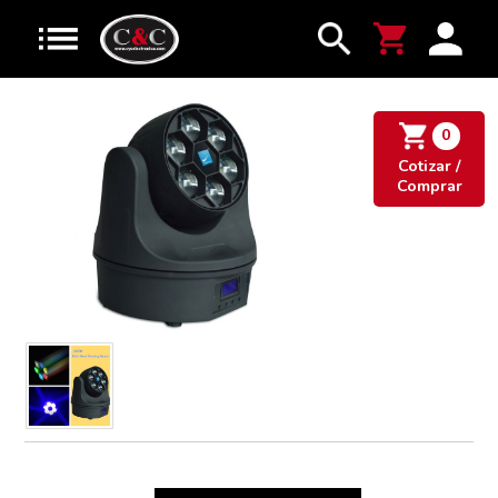
0
Cotizar /
Comprar