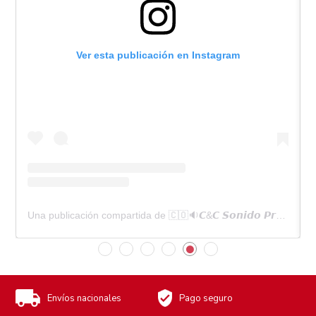
Ver esta publicación en Instagram
ca_colombia)
Una publicación compartida de 🇨🇴🔉𝘾&𝘾 𝙎𝙤𝙣𝙞𝙙𝙤 𝙋𝙧𝙤𝙛𝙚𝙨𝙞𝙤𝙣𝙖𝙡🔊🇨🇴 (@cycelectronica_colombia)
Envíos nacionales
Pago seguro