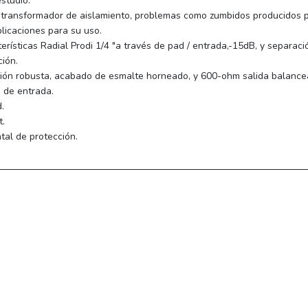
studio.
 transformador de aislamiento, problemas como zumbidos producidos por 
licaciones para su uso.
erísticas Radial Prodi 1/4 "a través de pad / entrada,-15dB, y separa
ión.
ión robusta, acabado de esmalte horneado, y 600-ohm salida balance
" de entrada.
.
t.
tal de protección.