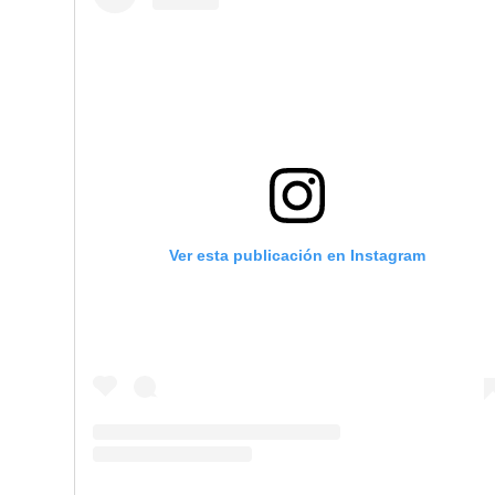
FURMAN
HARTKE
HERCULES
HK
HOLLYLAND
HYPERSOUND
IBANEZ
ICON
IK MULTIMEDIA
Ver esta publicación en Instagram
JBL
K&M
KLARK TEKNIK
KORG
KRK
LANEY
LEGAMASTER