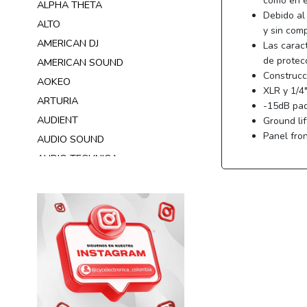
como en e
ALPHA THETA
Debido al
ALTO
y sin comp
AMERICAN DJ
Las caract
de protecc
AMERICAN SOUND
Construcc
AOKEO
XLR y 1/4
ARTURIA
-15dB pad
AUDIENT
Ground lif
Panel fron
AUDIO SOUND
AUDIO TECHNICA
AUDIOCENTER
AUDIOKING
AUDIOLIVE
AUDIX
AURORA
B&C SPEAKERS
BEHRINGER