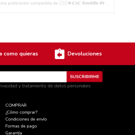
Una publicación compartida de 🇨🇴🔉𝘾&𝘾 𝙎𝙤𝙣𝙞𝙙𝙤 𝙋𝙧𝙤𝙛𝙚𝙨𝙞𝙤𝙣𝙖𝙡🔊🇨🇴 (@cycelectronica_colombia)
a como quieras
Devoluciones
privacidad y tratamiento de datos personales
COMPRAR
¿Cómo comprar?
Condiciones de envío
Formas de pago
Garantía