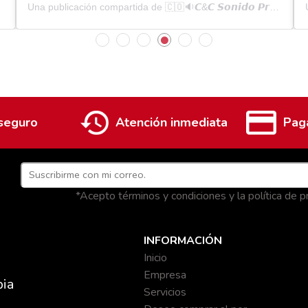
ctronica_colombia)
Una publicación compartida de 🇨🇴🔉𝘾&𝘾 𝙎𝙤𝙣𝙞𝙙𝙤 𝙋𝙧𝙤𝙛𝙚𝙨𝙞𝙤𝙣𝙖𝙡🔊🇨🇴 (@cycelectronica_colombia)
seguro
Atención inmediata
Pag
*Acepto términos y condiciones y la política de 
INFORMACIÓN
Inicio
Empresa
bia
Servicios