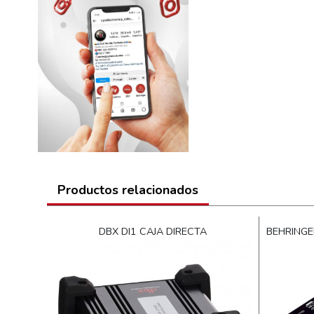
BETA 3
BEYERDYNAMIC
BIG DIPPER
BLACKMAGIC
BLACKSTAR
BLASTKING
BLUE
BOSE
BOSS
BOYA
Productos relacionados
BUGUERA
CARLSBRO
RECTA
DBX DI1 CAJA DIRECTA
BEHRINGE
CASIO
CHAMSYS
CHAUVET DJ
COSMIC TRUSS